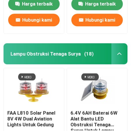
Harga terbaik
Harga terbaik
Hubungi kami
Hubungi kami
Lampu Obstruksi Tenaga Surya
(18)
Rumah
Produk
FAA L810 Solar Panel
6.4V 6AH Baterai 6W
8V 4W Dual Aviation
Alat Bantu LED
Lights Untuk Gedung
Obstruksi Tenaga
Tentang kami
Surya Untuk Lampu