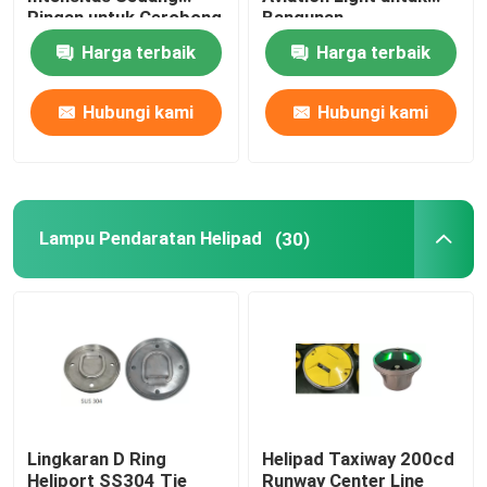
Ringan untuk Cerobong
Bangunan
Harga terbaik
Harga terbaik
Lampu Pendaratan Helipad
Hubungi kami
Hubungi kami
Cahaya Lentera Laut
Lampu Gerak Tenaga Surya
Lampu Pendaratan Helipad
(30)
Lampu Peringatan Lalu Lintas Tenaga Surya
Lampu Taksi Bandara
Pengontrol Cahaya Obstruksi
Lingkaran D Ring
Helipad Taxiway 200cd
Lampu Peringatan Pesawat
Heliport SS304 Tie
Runway Center Line