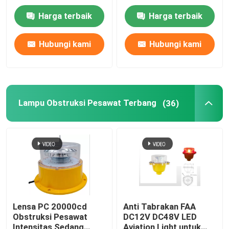
Navigasi
Harga terbaik
Harga terbaik
Tur Pabrik
Hubungi kami
Hubungi kami
Kontrol kualitas
Hubungi kami
Lampu Obstruksi Pesawat Terbang
(36)
Permintaan Penawaran
Lampu Obstruksi Penerbangan
Lampu Obstruksi Tenaga Surya
Lensa PC 20000cd
Anti Tabrakan FAA
Obstruksi Pesawat
DC12V DC48V LED
Lampu Obstruksi Pesawat Terbang
Intensitas Sedang
Aviation Light untuk