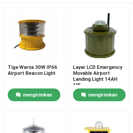
Tiga Warna 30W IP66
Layar LCD Emergency
Airport Beacon Light
Movable Airport
Landing Light 14AH
1W
Rumah
mengirimkan
mengirimkan
permintaan
permintaan
Produk
Tentang kami