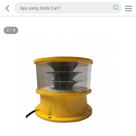
2
/
6