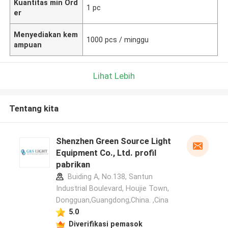
Kuantitas min Ord
1 pc
er
Menyediakan kem
1000 pcs / minggu
ampuan
Lihat Lebih
Tentang kita
Shenzhen Green Source Light
Equipment Co., Ltd. profil
pabrikan
Buiding A, No.138, Santun
Industrial Boulevard, Houjie Town,
Dongguan,Guangdong,China. ,Cina
5.0
Diverifikasi pemasok