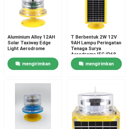
Tur Pabrik
Kontrol kualitas
Aluminium Alloy 12AH
T Berbentuk 2W 12V
Solar Taxiway Edge
9AH Lampu Peringatan
Light Aerodrome
Tenaga Surya
Hubungi kami
Aerodrome IEC IP68
mengirimkan
mengirimkan
Permintaan Penawaran
permintaan
permintaan
Lampu Obstruksi Penerbangan
Lampu Obstruksi Tenaga Surya
Lampu Obstruksi Pesawat Terbang