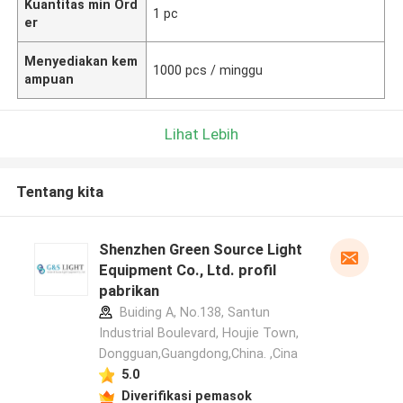
Kuantitas min Ord
1 pc
er
Menyediakan kem
1000 pcs / minggu
ampuan
Lihat Lebih
Tentang kita
Shenzhen Green Source Light
Equipment Co., Ltd. profil
pabrikan
Buiding A, No.138, Santun
Industrial Boulevard, Houjie Town,
Dongguan,Guangdong,China. ,Cina
5.0
Diverifikasi pemasok