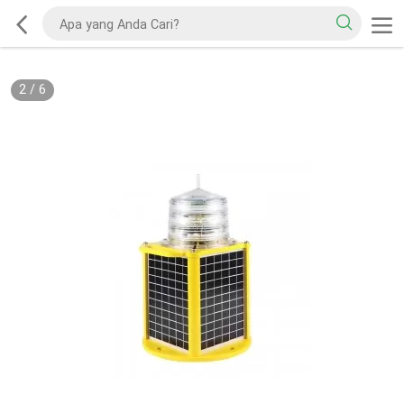
2
/
6