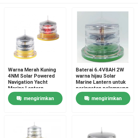
Warna Merah Kuning
Baterai 6.4V8AH 2W
4NM Solar Powered
warna hijau Solar
Navigation Yacht
Marine Lantern untuk
Marine Lantern
peringatan pelampung
Rumah
mengirimkan
mengirimkan
permintaan
permintaan
Produk
Tentang kami