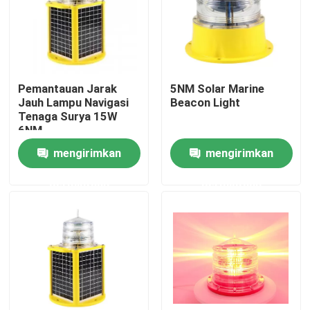
Tur Pabrik
Kontrol kualitas
Pemantauan Jarak
5NM Solar Marine
Jauh Lampu Navigasi
Beacon Light
Tenaga Surya 15W
Hubungi kami
6NM
mengirimkan
mengirimkan
Permintaan Penawaran
permintaan
permintaan
Lampu Obstruksi Penerbangan
Lampu Obstruksi Tenaga Surya
Lampu Obstruksi Pesawat Terbang