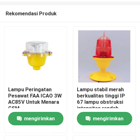
Rekomendasi Produk
Lampu Peringatan
Lampu stabil merah
Pesawat FAA ICAO 3W
berkualitas tinggi IP
Rumah
AC85V Untuk Menara
67 lampu obstruksi
GSM
intensitas rendah
untuk gedung tinggi
mengirimkan
mengirimkan
Produk
permintaan
permintaan
Tentang kami