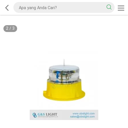
2
/
3