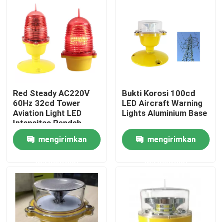
Tur Pabrik
Kontrol kualitas
Hubungi kami
Red Steady AC220V
Bukti Korosi 100cd
60Hz 32cd Tower
LED Aircraft Warning
Aviation Light LED
Lights Aluminium Base
Permintaan Penawaran
Intensitas Rendah
mengirimkan
mengirimkan
Lampu Obstruksi Penerbangan
permintaan
permintaan
Lampu Obstruksi Tenaga Surya
Lampu Obstruksi Pesawat Terbang