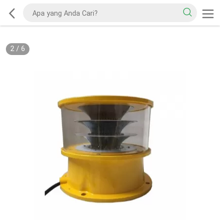
2
/
6