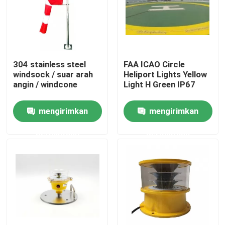
Tur Pabrik
Kontrol kualitas
304 stainless steel
FAA ICAO Circle
windsock / suar arah
Heliport Lights Yellow
angin / windcone
Light H Green IP67
Hubungi kami
mengirimkan
mengirimkan
Permintaan Penawaran
permintaan
permintaan
Lampu Obstruksi Penerbangan
Lampu Obstruksi Tenaga Surya
Lampu Obstruksi Pesawat Terbang