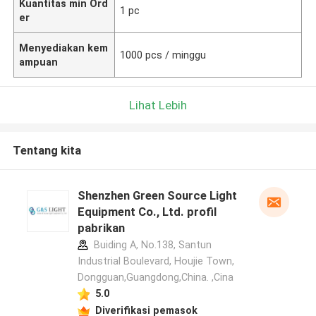
Kuantitas min Ord
1 pc
er
Menyediakan kem
1000 pcs / minggu
ampuan
Lihat Lebih
Tentang kita
Shenzhen Green Source Light
Equipment Co., Ltd. profil
pabrikan
Buiding A, No.138, Santun
Industrial Boulevard, Houjie Town,
Dongguan,Guangdong,China. ,Cina
5.0
Diverifikasi pemasok