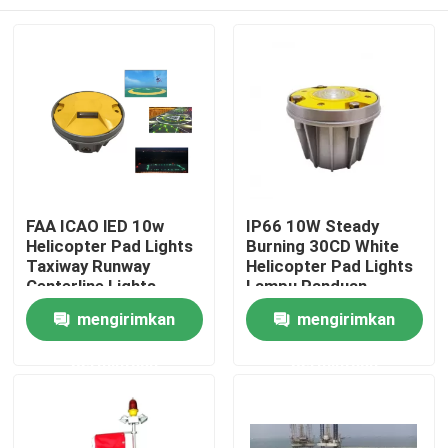
FAA ICAO lED 10w
IP66 10W Steady
Helicopter Pad Lights
Burning 30CD White
Taxiway Runway
Helicopter Pad Lights
Centerline Lights
Lampu Panduan
Rumah
mengirimkan
mengirimkan
permintaan
permintaan
Produk
Tentang kami