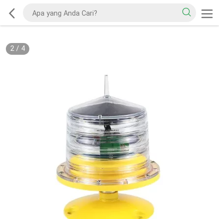
2
/
4