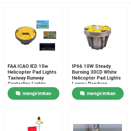
FAA ICAO lED 10w
IP66 10W Steady
Helicopter Pad Lights
Burning 30CD White
Taxiway Runway
Helicopter Pad Lights
Centerline Lights
Lampu Panduan
Rumah
mengirimkan
mengirimkan
permintaan
permintaan
Produk
Tentang kami