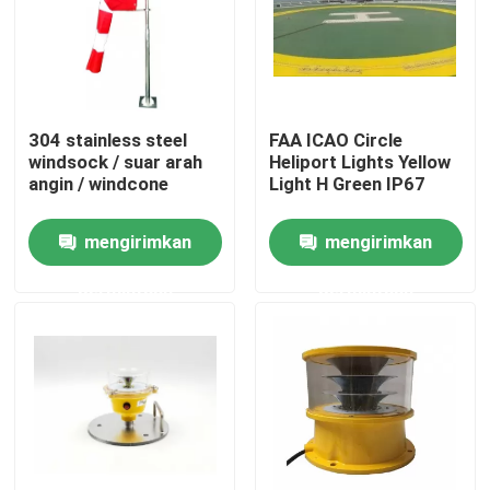
Tur Pabrik
Kontrol kualitas
304 stainless steel
FAA ICAO Circle
windsock / suar arah
Heliport Lights Yellow
angin / windcone
Light H Green IP67
Hubungi kami
mengirimkan
mengirimkan
Permintaan Penawaran
permintaan
permintaan
Lampu Obstruksi Penerbangan
Lampu Obstruksi Tenaga Surya
Lampu Obstruksi Pesawat Terbang