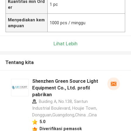
Kuantitas min Ord
1 pc
er
Menyediakan kem
1000 pcs / minggu
ampuan
Lihat Lebih
Tentang kita
Shenzhen Green Source Light
Equipment Co., Ltd. profil
pabrikan
Buiding A, No.138, Santun
Industrial Boulevard, Houjie Town,
Dongguan,Guangdong,China. ,Cina
5.0
Diverifikasi pemasok