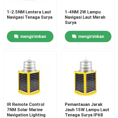
1-2.5NM Lentera Laut
1-4NM 2W Lampu
Tur Pabrik
Navigasi Tenaga Surya
Navigasi Laut Merah
Surya
Kontrol kualitas
mengirimkan
mengirimkan
permintaan
permintaan
Hubungi kami
Permintaan Penawaran
Lampu Obstruksi Penerbangan
Lampu Obstruksi Tenaga Surya
IR Remote Control
Pemantauan Jarak
7NM Solar Marine
Jauh 15W Lampu Laut
Navigation Lighting
Tenaga Surya IP68
Lampu Obstruksi Pesawat Terbang