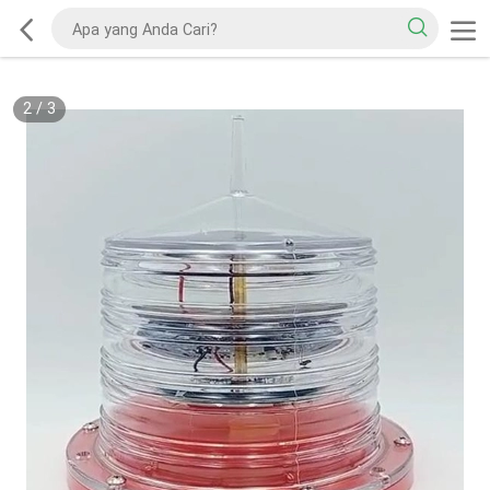
2
/
3