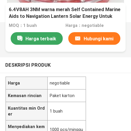
6.4V8AH 3NM warna merah Self Contained Marine
Aids to Navigation Lantern Solar Energy Untuk
sungai pedalaman
MOQ：1 buah
Harga：negotiable
Harga terbaik
Hubungi kami
DESKRIPSI PRODUK
Harga
negotiable
Kemasan rincian
Paket karton
Kuantitas min Ord
1 buah
er
Menyediakan kem
1000 pcs/minggu