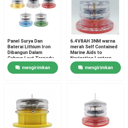
Panel Surya Dan
6.4V8AH 3NM warna
Baterai Lithium Iron
merah Self Contained
Dibangun Dalam
Marine Aids to
Cahaya Laut Terpadu
Navigation Lantern
Solar Energy Untuk
mengirimkan
mengirimkan
sungai pedalaman
permintaan
permintaan
Rumah
Produk
Tentang kami